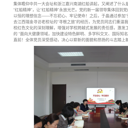
集体瞻仰中共一大会址和浙江嘉兴南湖红船讲起，又阐述了什么是
“红船精神”，让“红船精神”永放光芒。党的新一届领导集体回到
以恒的理想信念——不忘初心、牢记使命！之后，于晶通过参加“
去江西瑞金寻访老校址的“寻根之旅”的经历，为党员同志们重温
校红色文化的深刻理解，增强对学校跨越式发展的责任感，激发
的 “面向大健康领域，加快建设特色鲜明、多学科交叉、国际知
直前！全体党员深受感动，决心以崭新的面貌和昂扬的斗志踏上