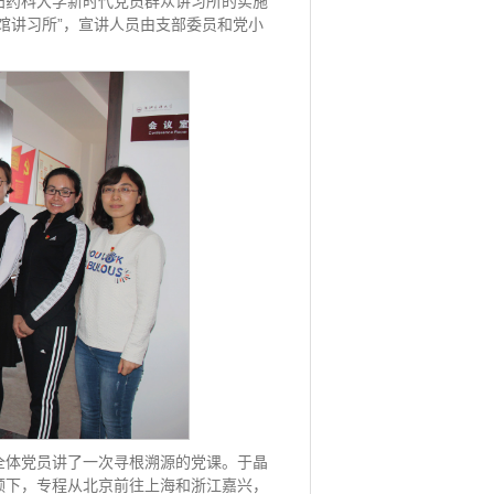
阳药科大学新时代党员群众讲习所的实施
馆讲习所”，宣讲人员由支部委员和党小
全体党员讲了一次寻根溯源的党课。于晶
领下，专程从北京前往上海和浙江嘉兴，