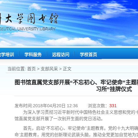
教学培训
学科服务
远程访问
学校首页
当前位置:
首页
>
支部风采
> 正文
图书馆直属党支部开展“不忘初心、牢记使命”主题
习所”挂牌仪式
发布时间:2018年04月20日 12:36 浏览次数：
331
为深入学习贯彻习近平新时代中国特色社会主义思想和党的十九
馆直属党支部开展了一次别开生面的党日活动。
首先，启动“不忘初心、牢记使命”主题教育。党的十九大明确
命’主题教育，用党的创新理论武装头脑，推动全党更加自觉地为