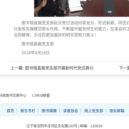
图书馆直属党支部此次党日活动内容充分，形式新颖，同志
分发挥先锋模范带头作用，不断提升服务师生的能力，在各自的
沈药精神，为沈药更加美好的明天而努力奋斗！
图书馆直属党支部
2018年4月18日
上一篇:
图书馆直属党支部开展新时代党员群众
下一
讲习所系列学习
科技图书文献中心
CARSI联盟
首页
新生专栏
图书捐赠
读者协会
网上党支部
馆长邮箱
辽宁省沈阳市沈河区文化路
103
号
|
邮编：
110016