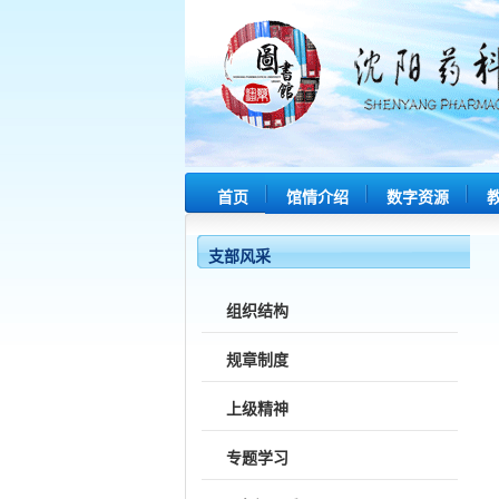
首页
馆情介绍
数字资源
支部风采
组织结构
规章制度
上级精神
专题学习