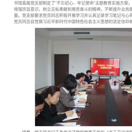
书馆直属党支部制定了“不忘初心、牢记使命”主题教育实施方案
增强宗旨意识，树立无私奉献和艰苦奋斗的精神，不断提升业务
量。党支部要求党员同志积极开展学习并认真记录学习笔记与心
党员同志自觉做习近平新时代中国特色社会主义思想的坚定信仰